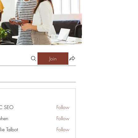
Join
C SEO
Follow
phen
Follow
ie Talbot
Follow