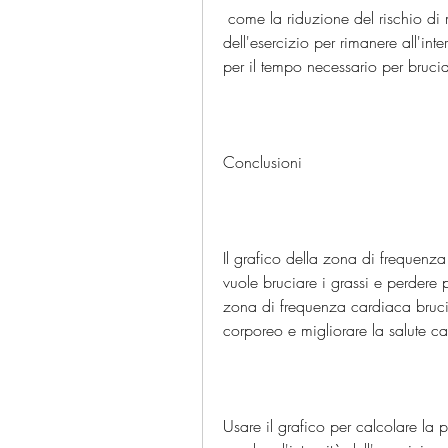
 come la riduzione del rischio di malattie cardiovascolari, si può regolare l'intensità 
dell'esercizio per rimanere all'in
per il tempo necessario per brucia
Conclusioni
Il grafico della zona di frequenza
vuole bruciare i grassi e perdere 
zona di frequenza cardiaca brucia
corporeo e migliorare la salute ca
Usare il grafico per calcolare la 