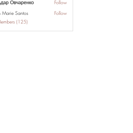
ьдар Овчаренко
Follow
n Marie Santos
Follow
Members (125)