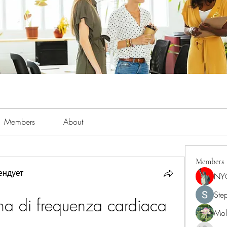
Members
About
Members
ендует
NY
Ste
na di frequenza cardiaca 
Moll