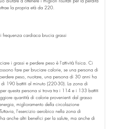
uò aiutare a ottenere i migliori risultati per la perdita 
sottrae la propria età da 220.
 frequenza cardiaca brucia grassi
are i grassi e perdere peso è l'attività fisica. Ci 
 possono fare per bruciare calorie, se una persona di 
 perdere peso, nuotare, una persona di 30 anni ha 
i 190 battiti al minuto (220-30). La zona di 
er questa persona si trova tra i 114 e i 133 battiti 
giore quantità di calorie provenienti dal grasso 
 energia, miglioramento della circolazione 
Tuttavia, l'esercizio aerobico nella zona di 
a anche altri benefici per la salute, ma anche di 