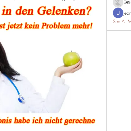
Эл
Jea
See All 