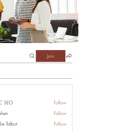
Join
C SEO
Follow
phen
Follow
ie Talbot
Follow