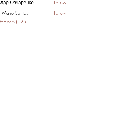
ьдар Овчаренко
Follow
n Marie Santos
Follow
Members (125)