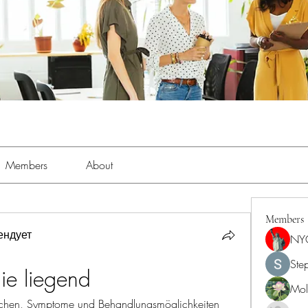
Members
About
Members
ендует
NY
Ste
ie liegend
Moll
achen, Symptome und Behandlungsmöglichkeiten