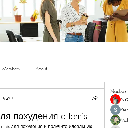
Members
About
Members
ендует
NY
Ste
для похудения artemis
Moll
temis для похудения и получите идеальную 