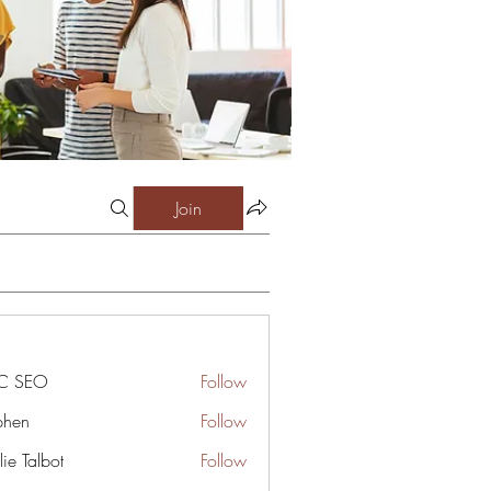
Join
C SEO
Follow
phen
Follow
ie Talbot
Follow