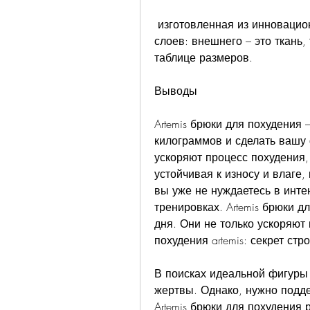
 изготовленная из инновационного материала Neotex. Он состоит из двух 
слоев: внешнего – это ткань,
таблице размеров.
Выводы
Artemis брюки для похудения 
килограммов и сделать вашу 
ускоряют процесс похудения,
устойчивая к износу и влаге, 
вы уже не нуждаетесь в инте
тренировках. Artemis брюки д
дня. Они не только ускоряют 
похудения artemis: секрет ст
В поисках идеальной фигуры
жертвы. Однако, нужно подде
Artemis брюки для похудения 