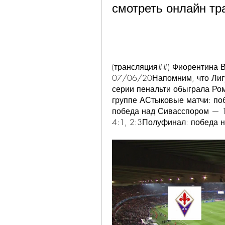
смотреть онлайн т
(трансляция##) Фиорентина В
07/06/20Напомним, что Лигу
серии пенальти обыграла Ром
группе АСтыковые матчи: поб
победа над Сивасспором — ﻿1
4:1, 2:3Полуфинал: победа н