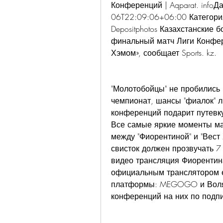
Конференций | Aqparat. infoД
06T22:09:06+06:00 Категория
Depositphotos Казахстанские 
финальный матч Лиги Конфер
Хэмом», сообщает Sports. kz.
"Молотобойцы" не пробились 
чемпионат, шансы "фиалок" л
конференций подарит путевку
Все самые яркие моменты матча
между "Фиорентиной" и "Вест 
свисток должен прозвучать 7
видео трансляция Фиорентина
официальным транслятором е
платформы: MEGOGO и Воля 
конференций на них по подпи