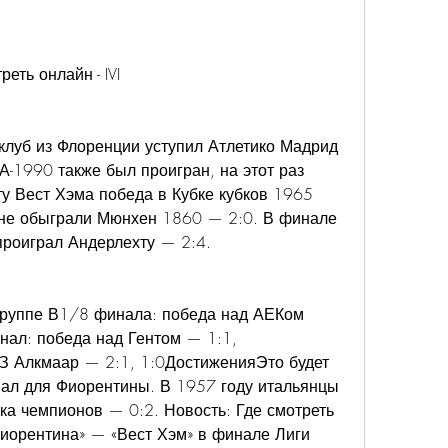
ть онлайн - IVI
 клуб из Флоренции уступил Атлетико Мадрид 
-1990 также был проигран, на этот раз 
у Вест Хэма победа в Кубке кубков 1965 
ане обыграли Мюнхен 1860 — 2:0. В финале 
проиграл Андерлехту — 2:4.
группе В1/8 финала: победа над АЕКом 
инал: победа над Гентом — 1:1, 
З Алкмаар — 2:1, 1:0ДостиженияЭто будет 
ал для Фиорентины. В 1957 году итальянцы 
ка чемпионов — 0:2. Новость: Где смотреть 
иорентина» — «Вест Хэм» в финале Лиги 