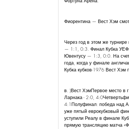
Фортуна Арена.
Фиорентина — Вест Хэм смотре
Через год в этом же турнире
— 1:1, 0:3. Финал Кубка УЕФА
Ювентусу — 1:3, 0:0. На счет
года, когда у финале англич
Кубка кубков-1976 Вест Хэм 
в. )Вест ХэмПервое место в 
Ларнака ﻿- 2:0, 4:0Четвертьф
4:1Полуфинал: победа над А
уже пятый еврокубковый фин
уступили Реалу в финале Куб
прямую трансляцию матча «Ф