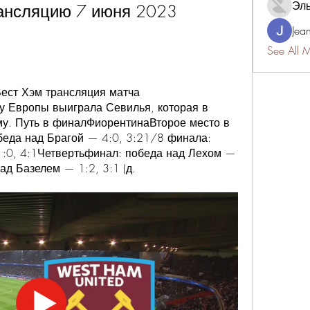
Эл
рансляцию 7 июня 2023
Jea
See All 
ест Хэм трансляция матча 
 Европы выиграла Севилья, которая в 
у. Путь в финалФиорентинаВторое место в 
еда над Брагой — 4:0, 3:21/8 финала: 
:0, 4:1Четвертьфинал: победа над Лехом — 
ад Базелем — 1:2, 3:1 (д.