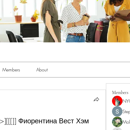
Members
About
Members
NY
Ste
[[[]] Фиорентина Вест Хэм 
Moll