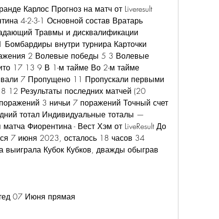
нде Карлос Прогноз на матч от Liveresult 
ина 4-2-3-1 Основной состав Вратарь 
адающий Травмы и дисквалификации 
1 Бомбардиры внутри турнира Карточки 
ажения 2 Волевые победы 5 3 Волевые 
то 17 13 9 В 1-м тайме Во 2-м тайме 
вали 7 Пропущено 11 Пропускали первыми 
8 12 Результаты последних матчей (20 
 поражений 3 ничьи 7 поражений Точный счет 
едний тотал Индивидуальные тоталы — 
атча Фиорентина - Вест Хэм от LiveResult До 
ся 7 июня 2023, осталось 18 часов 34 
 выиграла Кубок Кубков, дважды обыграв 
тед 07 Июня прямая