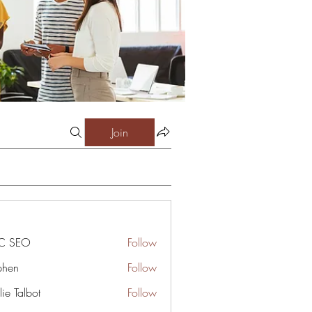
Join
C SEO
Follow
phen
Follow
ie Talbot
Follow