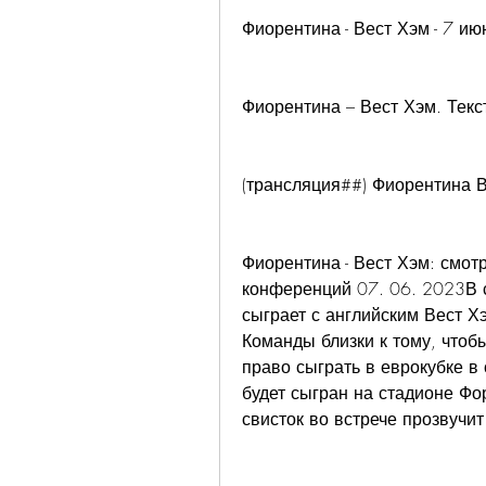
Фиорентина - Вест Хэм - 7 июня
Фиорентина – Вест Хэм. Текс
(трансляция##) Фиорентина Ве
Фиорентина - Вест Хэм: смот
конференций 07. 06. 2023В с
сыграет с английским Вест Х
Команды близки к тому, чтоб
право сыграть в еврокубке в
будет сыгран на стадионе Фо
свисток во встрече прозвучи