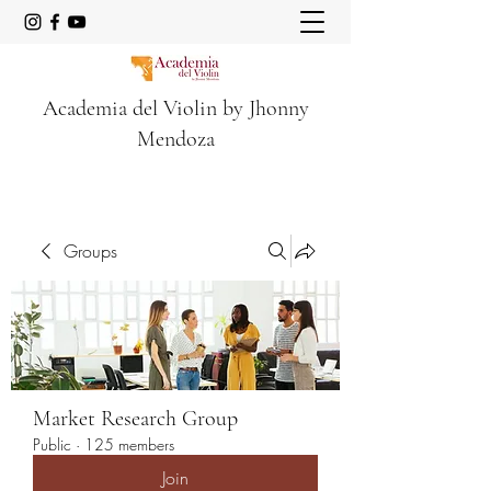
Academia del Violin by Jhonny
Mendoza
Groups
Market Research Group
Public
·
125 members
Join