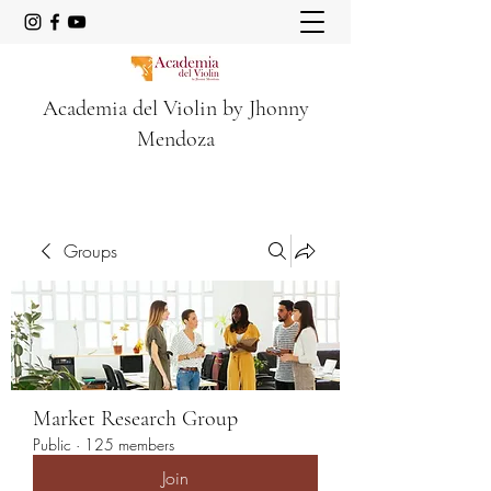
Academia del Violin by Jhonny
Mendoza
Groups
Market Research Group
Public
·
125 members
Join