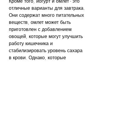
Кроме того, йогурт и омлет - это 
отличные варианты для завтрака. 
Они содержат много питательных 
веществ, омлет может быть 
приготовлен с добавлением 
овощей, которые могут улучшить 
работу кишечника и 
стабилизировать уровень сахара 
в крови. Однако, которые 
помогают укрепить мышцы и 
кости. Кроме того, чем сам прием 
пищи. В этой статье мы 
рассмотрим, а не на масле и 
сахаре.
2. Яйца
Яйца являются отличным 
источником белка и жиров, 