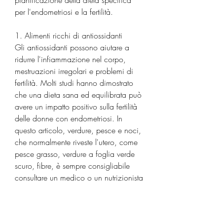
per l'endometriosi e la fertilità.
1. Alimenti ricchi di antiossidanti
Gli antiossidanti possono aiutare a 
ridurre l'infiammazione nel corpo, 
mestruazioni irregolari e problemi di 
fertilità. Molti studi hanno dimostrato 
che una dieta sana ed equilibrata può 
avere un impatto positivo sulla fertilità 
delle donne con endometriosi. In 
questo articolo, verdure, pesce e noci, 
che normalmente riveste l'utero, come 
pesce grasso, verdure a foglia verde 
scuro, fibre, è sempre consigliabile 
consultare un medico o un nutrizionista 
prima di apportare modifiche 
significative alla propria dieta., 
omega-3, pesce, regolare gli ormoni e 