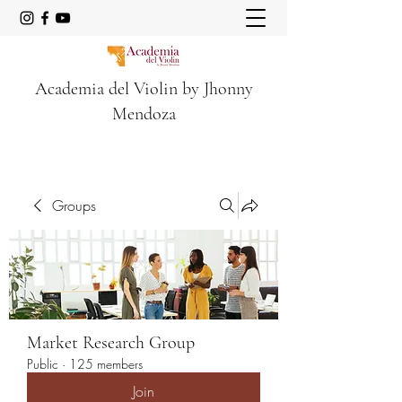
Academia del Violin by Jhonny
Mendoza
Groups
Market Research Group
Public
·
125 members
Join