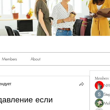
Members
About
Members
ендует
NY
Ste
давление если 
Moll