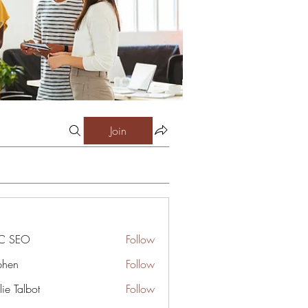
Join
C SEO
Follow
phen
Follow
ie Talbot
Follow