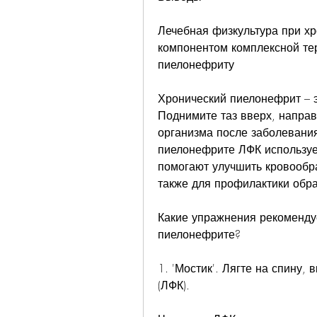
Лечебная физкультура при х
компонентом комплексной те
пиелонефриту
Хронический пиелонефрит – эт
Поднимите таз вверх, направ
организма после заболевания
пиелонефрите ЛФК использует
помогают улучшить кровообра
также для профилактики обр
Какие упражнения рекомендуе
пиелонефрите?
1. 'Мостик'. Лягте на спину,
(ЛФК).