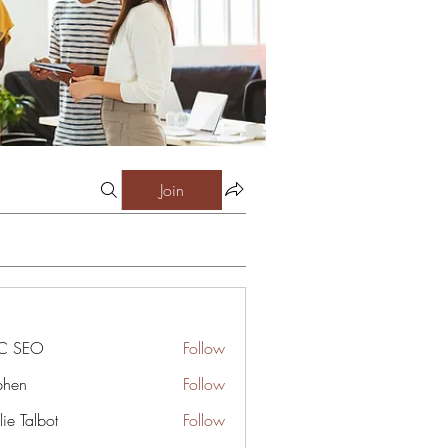
Join
C SEO
Follow
phen
Follow
ie Talbot
Follow