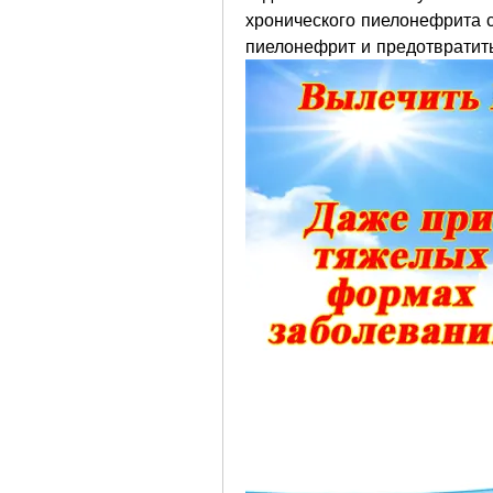
хронического пиелонефрита с
пиелонефрит и предотвратить