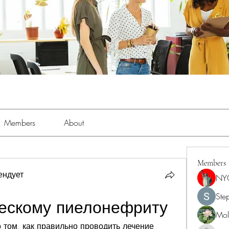
Members
About
Members
ендует
NY
Ste
ескому пиелонефриту
Moll
 том, как правильно проводить лечение 