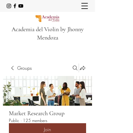
Academia del Violin by Jhonny
Mendoza
Groups
Market Research Group
Public
·
125 members
Join