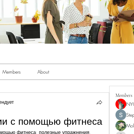
Members
About
Members
ендует
NY
Ste
ии с помощью фитнеса
Moll
омощью фитнеса: полезные упражнения, 