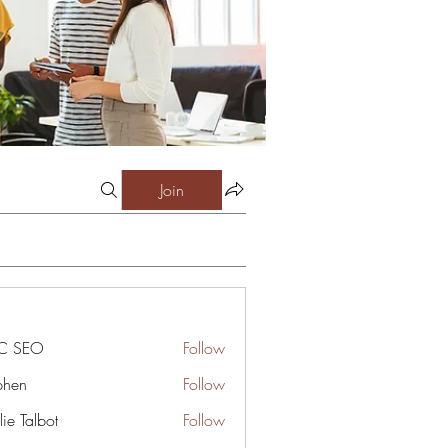
Join
C SEO
Follow
phen
Follow
ie Talbot
Follow