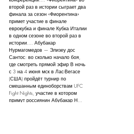
второй раз в истории сыграет два 
финала за сезон «Фиорентина» 
примет участие в финале 
еврокубка и финале Кубка Италии 
в одном сезоне во второй раз в 
истории.... Абубакар 
Нурмагомедов — Элизеу дос 
Сантос: во сколько начало боя, 
где смотреть прямой эфир В ночь 
с 3 на 4 июня мск в Лас-Вегасе 
(США) пройдёт турнир по 
смешанным единоборствам UFC 
Fight Nights, участие в котором 
примут россиянин Абубакар Н... 
Как узнать сколько осталось 
трафика и сколько израсходовано 
Безлимитные тарифы нынче 
дороги (кстати, мы сравнивали, 