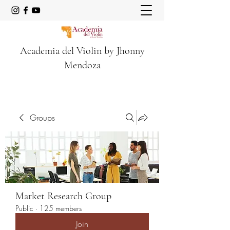
Academia del Violin by Jhonny
Mendoza
Groups
Market Research Group
Public
·
125 members
Join