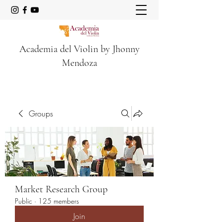
Academia del Violin by Jhonny
Mendoza
Groups
Market Research Group
Public
·
125 members
Join