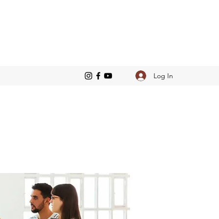
Log In