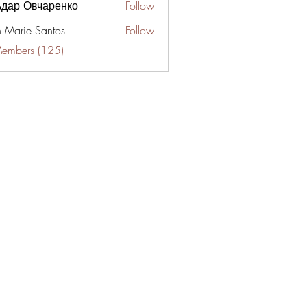
ьдар Овчаренко
Follow
n Marie Santos
Follow
Members (125)