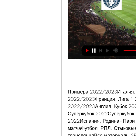
Примера 2022/2023Италия. 
2022/2023Франция. Лига 1 
2022/2023Англия. Кубок 20
Суперкубок 2022Суперкубок 
2022Испания. Родина - Пари 
матчаФутбол. РПЛ. Стыковые
трансляцияВсе материалы SP