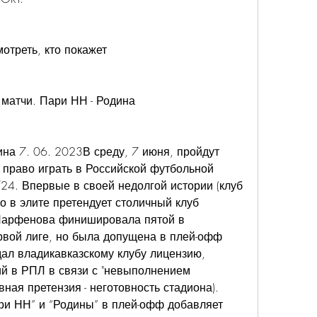
отреть, кто покажет
матчи. Пари НН - Родина
на 7. 06. 2023В среду, 7 июня, пройдут 
право играть в Российской футбольной 
24. Впервые в своей недолгой истории (клуб 
о в элите претендует столичный клуб 
Парфенова финишировала пятой в 
вой лиге, но была допущена в плей-офф 
ал владикавказскому клубу лицензию, 
й в РПЛ в связи с "невыполнением 
ная претензия - неготовность стадиона). 
и НН” и “Родины” в плей-офф добавляет 