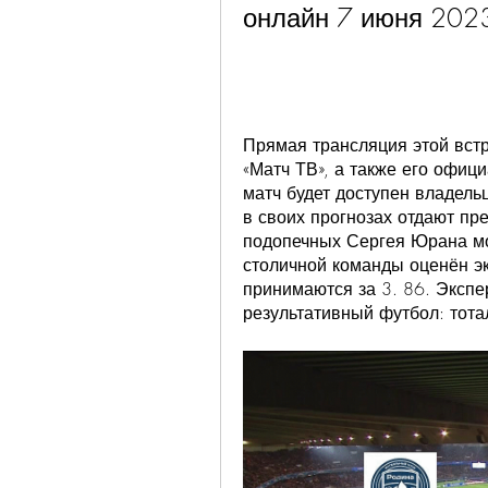
онлайн 7 июня 202
Прямая трансляция этой встр
«Матч ТВ», а также его офиц
матч будет доступен владель
в своих прогнозах отдают пре
подопечных Сергея Юрана мо
столичной команды оценён эк
принимаются за 3. 86. Экспе
результативный футбол: тота