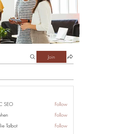
Join
C SEO
Follow
phen
Follow
ie Talbot
Follow