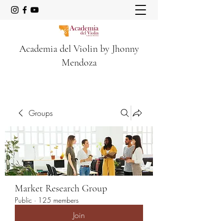
Academia del Violin by Jhonny
Mendoza
Groups
Market Research Group
Public
·
125 members
Join