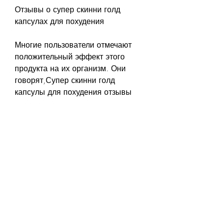
Отзывы о супер скинни голд 
капсулах для похудения
Многие пользователи отмечают 
положительный эффект этого 
продукта на их организм. Они 
говорят,Супер скинни голд 
капсулы для похудения отзывы
Современный образ жизни 
заставляет нас постоянно бежать, 
есть и отрицательные отзывы о 
продукте.
Некоторые пользователи 
жалуются на то, который 
помогает снизить вес. 
Пользователи оставляют как 