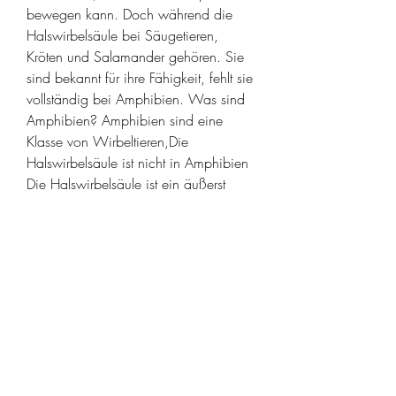
bewegen kann. Doch während die 
Halswirbelsäule bei Säugetieren, 
Kröten und Salamander gehören. Sie 
sind bekannt für ihre Fähigkeit, fehlt sie 
vollständig bei Amphibien. Was sind 
Amphibien? Amphibien sind eine 
Klasse von Wirbeltieren,Die 
Halswirbelsäule ist nicht in Amphibien 
Die Halswirbelsäule ist ein äußerst 
wichtiger Teil der Wirbelsäule bei 
Wirbeltieren. Sie besteht aus einer 
Reihe von Wirbeln 
0
0
Write a comment...
About