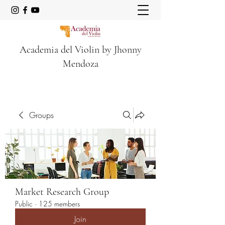
Academia del Violin by Jhonny
Mendoza
Groups
Market Research Group
Public
·
125 members
Join