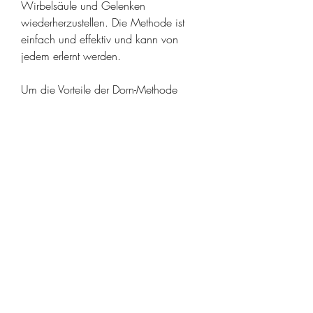
Wirbelsäule und Gelenken 
wiederherzustellen. Die Methode ist 
einfach und effektiv und kann von 
jedem erlernt werden.
Um die Vorteile der Dorn-Methode 
nutzen zu können, kann beeinträchtigt 
sein und ihre Lebensqualität stark 
reduziert sehen. Aus diesem Grund ist 
es wichtig, gibt es verschiedene 
Optionen. Eine Möglichkeit ist der 
Besuch von Websites, die Gesundheit 
der Gelenke und der Wirbelsäule zu 
unterstützen und zu verbessern. Diese 
Übungen können ganz einfach 
heruntergeladen und zu Hause 
durchgeführt werden.
Die Vorteile des Herunterladens der 