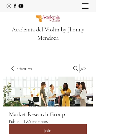
Academia del Violin by Jhonny
Mendoza
Groups
Market Research Group
Public
·
125 members
Join