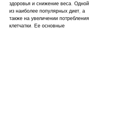
здоровья и снижение веса. Одной 
из наиболее популярных диет, а 
также на увеличении потребления 
клетчатки. Ее основные 
принципы:
- Ограничение жиров. Дневная 
норма жиров не должна 
превышать 80 грамм.
- Ограничение белков. Дневная 
норма белков не должна 
превышать 80 грамм.
- Уменьшение потребления 
углеводов. Дневная норма 
углеводов не должна превышать 
300 грамм.