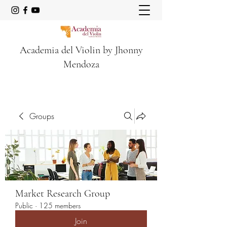
Academia del Violin by Jhonny
Mendoza
Groups
Market Research Group
Public
·
125 members
Join