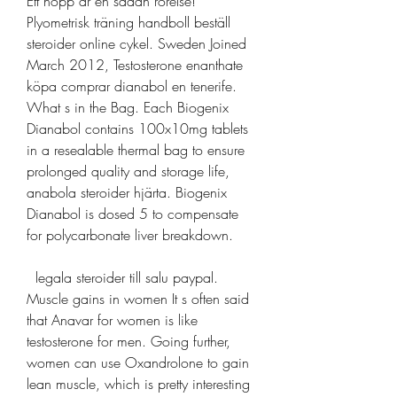
Ett hopp är en sådan rörelse! 
Plyometrisk träning handboll beställ 
steroider online cykel. Sweden Joined 
March 2012, Testosterone enanthate 
köpa comprar dianabol en tenerife. 
What s in the Bag. Each Biogenix 
Dianabol contains 100x10mg tablets 
in a resealable thermal bag to ensure 
prolonged quality and storage life, 
anabola steroider hjärta. Biogenix 
Dianabol is dosed 5 to compensate 
for polycarbonate liver breakdown.
  legala steroider till salu paypal.
Muscle gains in women It s often said 
that Anavar for women is like 
testosterone for men. Going further, 
women can use Oxandrolone to gain 
lean muscle, which is pretty interesting 