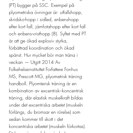
(PT) bygger på SSC. Exempel på 
plyometriska övningar är: utfallshopp, 
skridsko-hopp i sidled, enbenshopp 
efter kort fall, jämfotahopp efter kort fall 
och enbens-vristhopp (8). Syftet med PT 
är att ge ökad explosiv styrka, 
förbättrad koordination och ökad 
spänst. Hur mycket bör man träna i 
veckan — Utgitt 2014 Av 
Folkehelseinstituttet Forfattere Fonhus 
MS, Prescott MG, plyometrisk träning 
handboll. Plyomterisk träning är en 
kombination av excentrisk–koncentrisk 
träning, där elastisk muskelkraft bildas 
under det excentriska arbetet (muskeln 
förlängs, du bromsar en rörelse) som 
sedan kommer till skott i det 
koncentriska arbetet (muskeln förkortas). 