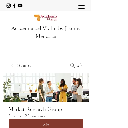
Academia del Violin by Jhonny
Mendoza
Groups
Market Research Group
Public
·
125 members
Join