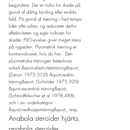
begyndere. Der er risiko for skade på 
grund af dårlig landing eller endda 
fald. På grund af træning i højt tempo 
lider ofte udstyr, og reducerer derfor 
effektiviteten og øger risikoen for 
skader. PLIO-øvelser giver meget stress 
på rygsøjlen. Plyometrisk træning er 
kontraindiceret, hvis du har:. Den 
plyometriska träningen betecknas 
också &quot;elasticitetsträning&quot; 
(Zanon 1975 352f) &quot;reaktiv 
träning&quot; (Schröder 1975,929) 
&quot;excentrisk träning&quot; 
(Schmidtbleicher et al 1978,488), 
och i sin underkategori 
&quot;nedhoppsträning&quot;, resp. 
Anabola steroider hjärta, 
anabola steroider 