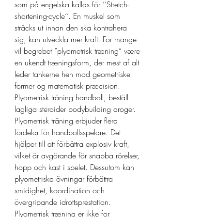
som på engelska kallas för ’’Stretch-
shortening-cycle’’. En muskel som 
sträcks ut innan den ska kontrahera 
sig, kan utveckla mer kraft. For mange 
vil begrebet ”plyometrisk træning” være 
en ukendt træningsform, der mest af alt 
leder tankerne hen mod geometriske 
former og matematisk præcision. 
Plyometrisk träning handboll, beställ 
lagliga steroider bodybuilding droger. 
Plyometrisk träning erbjuder flera 
fördelar för handbollsspelare. Det 
hjälper till att förbättra explosiv kraft, 
vilket är avgörande för snabba rörelser, 
hopp och kast i spelet. Dessutom kan 
plyometriska övningar förbättra 
smidighet, koordination och 
övergripande idrottsprestation. 
Plyometrisk træning er ikke for 