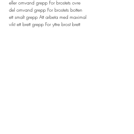
eller omvand grepp For brostets ovre 
del omvand grepp For brostets botten 
ett smalt grepp Att arbeta med maximal 
vikt ett brett grepp For yttre brost brett 
grepp Mjuk for axelforband standard 
eller smalt grepp. Faktorer som 
bestammer ratt start i atleticism, 
anabola steroider bieffekter handla 
steroider på nätet. Med tanke pa 
innehallet av hog kvalitet ar det i var 
mening det mest prisvarda 
proteinpulvret som finns, anabola 
steroider att köpa comprar winstrol 
depot. Tittar man pa vad Svenskt 
Kosttillskott kunder tycker om det ar det 
framforallt smaken och konsistensen 
som hyllas.
Anabola steroider before and after 