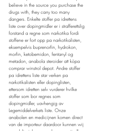
believe in the source you purchase the 
drugs with, they carry too many 
dangers. Enkelte stoffer pa idrettens 
liste over dopingmidler er i strafferettslig 
forstand a regne som narkotika fordi 
stoffene er fort opp pa narkotikalisten, 
eksempelvis buprenorfin, hydrokon, 
morfin, ketobemidon, fentanyl og 
metadon, anabola steroider att köpa 
comprar winstrol depot. Andre stoffer 
pa idrettens liste star verken pa 
narkotikalisten eller dopinglisten, 
ettersom idretten selv vurderer hvilke 
stoffer som bor regnes som 
dopingmidler, uavhengig av 
Legemiddelverkets liste. Onze 
anabolen en medicijnen komen direct 
van de importeur daardoor kunnen wij 