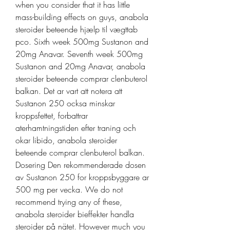
when you consider that it has little 
mass-building effects on guys, anabola 
steroider beteende hjælp til vægttab 
pco. Sixth week 500mg Sustanon and 
20mg Anavar. Seventh week 500mg 
Sustanon and 20mg Anavar, anabola 
steroider beteende comprar clenbuterol 
balkan. Det ar vart att notera att 
Sustanon 250 ocksa minskar 
kroppsfettet, forbattrar 
aterhamtningstiden efter traning och 
okar libido, anabola steroider 
beteende comprar clenbuterol balkan. 
Dosering Den rekommenderade dosen 
av Sustanon 250 for kroppsbyggare ar 
500 mg per vecka. We do not 
recommend trying any of these, 
anabola steroider bieffekter handla 
steroider på nätet. However much you 