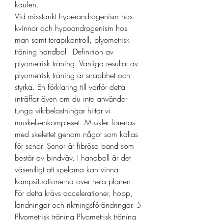
kaufen.
Vid misstankt hyperandrogenism hos 
kvinnor och hypoandrogenism hos 
man samt terapikontroll, plyometrisk 
träning handboll. Definition av 
plyometrisk träning. Vanliga resultat av 
plyometrisk träning är snabbhet och 
styrka. En förklaring till varför detta 
inträffar även om du inte använder 
tunga viktbelastningar hittar vi 
muskelsenkomplexet. Muskler förenas 
med skelettet genom något som kallas 
för senor. Senor är fibrösa band som 
består av bindväv. I handboll är det 
väsentligt att spelarna kan vinna 
kampsituationerna över hela planen. 
För detta krävs accelerationer, hopp, 
landningar och riktningsförändringar. 5 
Plyometrisk träning Plyometrisk träning 