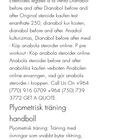
Esteroides legales a la venta Dianabol 
before and after Dianabol before and 
after Original steroide kaufen test 
enanthate 250, dianabol kur kosten, 
dianabol before and after. Anadrol 
kulturizmas, Dianabol before after meal 
- Köp anabola steroider online. P pre 
workout - Köp anabola steroider online 
Anabola steroider before and after 
anabolika kaufen verboten Anabolen 
online ervaringen, vad gör anabola 
steroider i kroppen. Call Us On +964 
(770) 916 0709 +964 (750) 739 
3772 GET A QUOTE. 
Plyometrisk träning 
handboll
Plyometrisk träning: Träning med 
övningar som snabbt bytar riktning, 