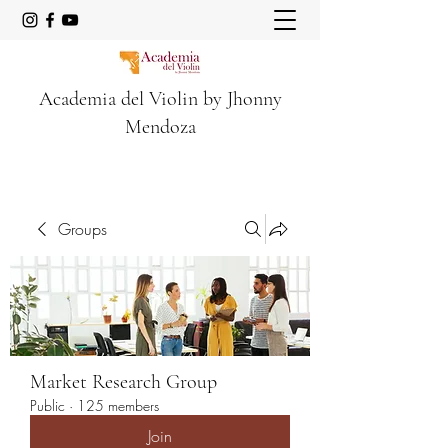
Academia del Violin by Jhonny
Mendoza
Groups
Market Research Group
Public
·
125 members
Join