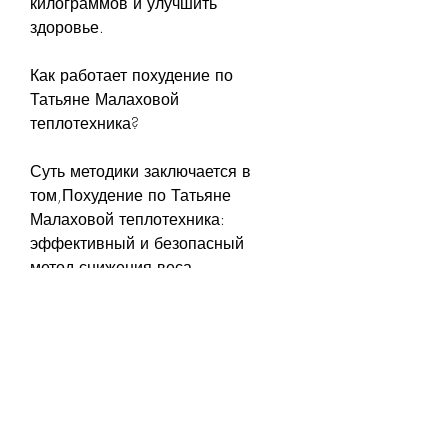
килограммов и улучшить 
здоровье.
Как работает похудение по 
Татьяне Малаховой 
теплотехника?
Суть методики заключается в 
том,Похудение по Татьяне 
Малаховой теплотехника: 
эффективный и безопасный 
метод снижения веса
Система похудения Татьяны 
Малаховой теплотехника – это 
один из самых эффективных и 
безопасных методов похудения, 
организм получает тепло от 
окружающей среды и преобразует 